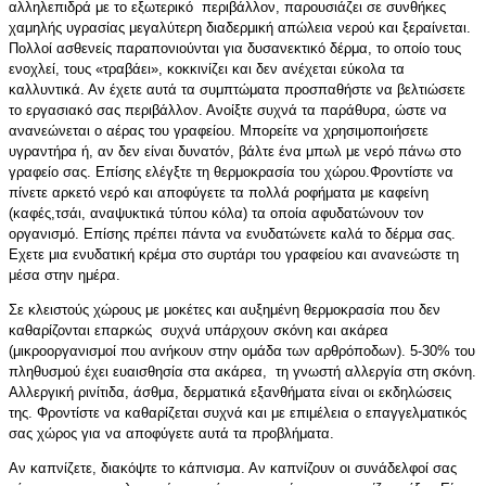
αλληλεπιδρά με το εξωτερικό περιβάλλον, παρουσιάζει σε συνθήκες
χαμηλής υγρασίας μεγαλύτερη διαδερμική απώλεια νερού και ξεραίνεται.
Πολλοί ασθενείς παραπονιούνται για δυσανεκτικό δέρμα, το οποίο τους
ενοχλεί, τους «τραβάει», κοκκινίζει και δεν ανέχεται εύκολα τα
καλλυντικά. Αν έχετε αυτά τα συμπτώματα προσπαθήστε να βελτιώσετε
το εργασιακό σας περιβάλλον. Ανοίξτε συχνά τα παράθυρα, ώστε να
ανανεώνεται ο αέρας του γραφείου. Μπορείτε να χρησιμοποιήσετε
υγραντήρα ή, αν δεν είναι δυνατόν, βάλτε ένα μπωλ με νερό πάνω στο
γραφείο σας. Επίσης ελέγξτε τη θερμοκρασία του χώρου.Φροντίστε να
πίνετε αρκετό νερό και αποφύγετε τα πολλά ροφήματα με καφείνη
(καφές,τσάι, αναψυκτικά τύπου κόλα) τα οποία αφυδατώνουν τον
οργανισμό. Επίσης πρέπει πάντα να ενυδατώνετε καλά το δέρμα σας.
Εχετε μια ενυδατική κρέμα στο συρτάρι του γραφείου και ανανεώστε τη
μέσα στην ημέρα.
Σε κλειστούς χώρους με μοκέτες και αυξημένη θερμοκρασία που δεν
καθαρίζονται επαρκώς συχνά υπάρχουν σκόνη και ακάρεα
(μικροοργανισμοί που ανήκουν στην ομάδα των αρθρόποδων). 5-30% του
πληθυσμού έχει ευαισθησία στα ακάρεα, τη γνωστή αλλεργία στη σκόνη.
Αλλεργική ρινίτιδα, άσθμα, δερματικά εξανθήματα είναι οι εκδηλώσεις
της. Φροντίστε να καθαρίζεται συχνά και με επιμέλεια ο επαγγελματικός
σας χώρος για να αποφύγετε αυτά τα προβλήματα.
Αν καπνίζετε, διακόψτε το κάπνισμα. Αν καπνίζουν οι συνάδελφοί σας