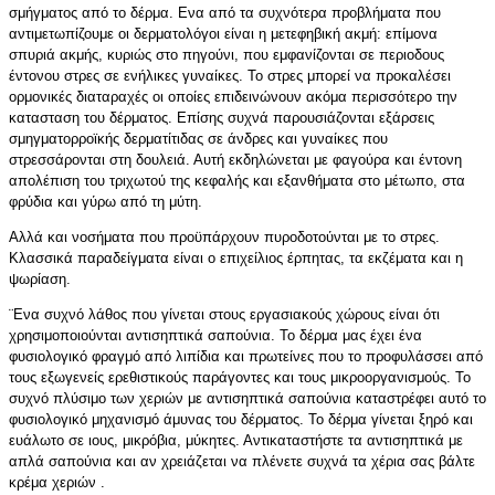
σμήγματος από το δέρμα. Ενα από τα συχνότερα προβλήματα που
αντιμετωπίζουμε οι δερματολόγοι είναι η μετεφηβική ακμή: επίμονα
σπυριά ακμής, κυριώς στο πηγούνι, που εμφανίζονται σε περιοδους
έντονου στρες σε ενήλικες γυναίκες. Το στρες μπορεί να προκαλέσει
ορμονικές διαταραχές οι οποίες επιδεινώνουν ακόμα περισσότερο την
κατασταση του δέρματος. Επίσης συχνά παρουσιάζονται εξάρσεις
σμηγματορροϊκής δερματίτιδας σε άνδρες και γυναίκες που
στρεσσάρονται στη δουλειά. Αυτή εκδηλώνεται με φαγούρα και έντονη
απολέπιση του τριχωτού της κεφαλής και εξανθήματα στο μέτωπο, στα
φρύδια και γύρω από τη μύτη.
Αλλά και νοσήματα που προϋπάρχουν πυροδοτούνται με το στρες.
Κλασσικά παραδείγματα είναι ο επιχείλιος έρπητας, τα εκζέματα και η
ψωρίαση.
¨Ενα συχνό λάθος που γίνεται στους εργασιακούς χώρους είναι ότι
χρησιμοποιούνται αντισηπτικά σαπούνια. Το δέρμα μας έχει ένα
φυσιολογικό φραγμό από λιπίδια και πρωτείνες που το προφυλάσσει από
τους εξωγενείς ερεθιστικούς παράγοντες και τους μικροοργανισμούς. Το
συχνό πλύσιμο των χεριών με αντισηπτικά σαπούνια καταστρέφει αυτό το
φυσιολογικό μηχανισμό άμυνας του δέρματος. Το δέρμα γίνεται ξηρό και
ευάλωτο σε ιους, μικρόβια, μύκητες. Αντικαταστήστε τα αντισηπτικά με
απλά σαπούνια και αν χρειάζεται να πλένετε συχνά τα χέρια σας βάλτε
κρέμα χεριών .