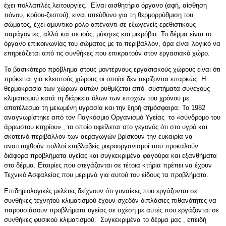
έχει πολλαπλές λειτουργίες. Είναι αισθητήριο όργανο (αφή, αίσθηση
πόνου, κρύου-ζεστού), ειναι υπεύθυνο για τη θερμορρύθμιση του
σώματος, έχει αμυντικό ρόλο απέναντι σε εξωγενείς ερεθιστικούς
παράγοντες, αλλά και σε ιούς, μύκητες και μικρόβια. Το δέρμα είναι το
όργανο επικοινωνίας του σώματος με το περιβάλλον, άρα είναι λογικό να
επηρεάζεται από τις συνθήκες που επικρατούν στον εργασιακό χώρο.
Το βασικότερο πρόβλημα στους μοντέρνους εργασιακούς χώρους είναι ότι
πρόκειται για κλειστούς χώρους οι οποίοι δεν αερίζονται επαρκώς. Η
θερμοκρασία των χώρων αυτών ρυθμίζεται από συστήματα συνεχούς
κλιματισμού κατά τη διάρκεια όλων των εποχών του χρόνου με
αποτέλεσμα τη μειωμένη υγρασία και την ξηρή ατμόσφαιρα. Το 1982
αναγνωρίστηκε από τον Παγκόσμιο Οργανισμό Υγείας το «σύνδρομο του
άρρωστου κτηρίου» , το οποίο οφείλεται στο γεγονός ότι στο υγρό και
σκοτεινό περιβάλλον των αεραγωγών βρίσκουν την ευκαιρία να
αναπτυχθούν πολλοί επιβλαβείς μικροοργανισμοί που προκαλούν
διάφορα προβλήματα υγείας και συγκεκριμένα φαγούρα και εξανθήματα
στο δέρμα. Εταιρίες που στεγάζονται σε τέτοια κτήρια πρέπει να έχουν
Τεχνικό Ασφαλείας που μεριμνά για αυτού του είδους τα προβλήματα.
Επιδημιολογικές μελέτες δείχνουν ότι γυναίκες που εργάζονται σε
συνθήκες τεχνητού κλιματισμού έχουν σχεδόν διπλάσιες πιθανότητες να
παρουσιάσουν προβλήματα υγείας σε σχέση με αυτές που εργάζονται σε
συνθήκες φυσικού κλιματισμού. Συγκεκριμένα το δέρμα μας , επειδή