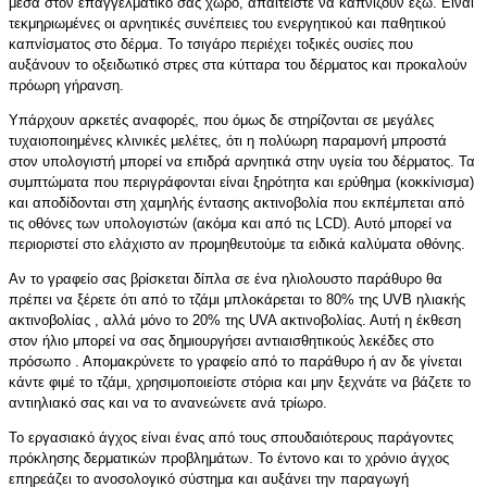
μέσα στον επαγγελματικό σας χώρο, απαιτείστε να καπνίζουν έξω. Είναι
τεκμηριωμένες οι αρνητικές συνέπειες του ενεργητικού και παθητικού
καπνίσματος στο δέρμα. Το τσιγάρο περιέχει τοξικές ουσίες που
αυξάνουν το οξειδωτικό στρες στα κύτταρα του δέρματος και προκαλούν
πρόωρη γήρανση.
Υπάρχουν αρκετές αναφορές, που όμως δε στηρίζονται σε μεγάλες
τυχαιοποιημένες κλινικές μελέτες, ότι η πολύωρη παραμονή μπροστά
στον υπολογιστή μπορεί να επιδρά αρνητικά στην υγεία του δέρματος. Τα
συμπτώματα που περιγράφονται είναι ξηρότητα και ερύθημα (κοκκίνισμα)
και αποδίδονται στη χαμηλής έντασης ακτινοβολία που εκπέμπεται από
τις οθόνες των υπολογιστών (ακόμα και από τις LCD). Αυτό μπορεί να
περιοριστεί στο ελάχιστο αν προμηθευτούμε τα ειδικά καλύματα οθόνης.
Αν το γραφείο σας βρίσκεται δίπλα σε ένα ηλιολουστο παράθυρο θα
πρέπει να ξέρετε ότι από το τζάμι μπλοκάρεται το 80% της UVB ηλιακής
ακτινοβολίας , αλλά μόνο το 20% της UVA ακτινοβολίας. Αυτή η έκθεση
στον ήλιο μπορεί να σας δημιουργήσει αντιαισθητικούς λεκέδες στο
πρόσωπο . Απομακρύνετε το γραφείο από το παράθυρο ή αν δε γίνεται
κάντε φιμέ το τζάμι, χρησιμοποιείστε στόρια και μην ξεχνάτε να βάζετε το
αντιηλιακό σας και να το ανανεώνετε ανά τρίωρο.
Το εργασιακό άγχος είναι ένας από τους σπουδαιότερους παράγοντες
πρόκλησης δερματικών προβλημάτων. Το έντονο και το χρόνιο άγχος
επηρεάζει το ανοσολογικό σύστημα και αυξάνει την παραγωγή