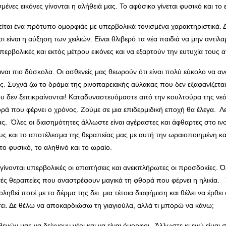
ένες εικόνες γίνονται η αλήθειά μας. Το αφύσικο γίνεται φυσικό και τ
είται ένα πρότυπο ομορφιάς με υπερβολικά τονισμένα χαρακτηριστικά. Δε
ι είναι η αύξηση των χειλιών. Είναι θλιβερό τα νέα παιδιά να μην αντι
υπερβολικές και εκτός μέτρου εικόνες και να εξαρτούν την ευτυχία τους α
ειναι πιο δύσκολα. Οι ασθενείς μας θεωρούν ότι είναι πολύ εύκολο να α
ος. Συχνά ζω το δράμα της ρινοπαρειακής αύλακας που δεν εξαφανίζεται
που δεν ξεπικραίνονται! Καταδυναστευόμαστε από την κουλτούρα της νεό
ά που φέρνει ο χρόνος. Ζούμε σε μια επιδερμιδική εποχή θα έλεγα. Λε
ς. Όλες οι διασημότητες άλλωστε είναι αγέραστες και άφθαρτες στο ινσ
υς και το αποτέλεσμα της θεραπείας μας με αυτή την ωραιοποιημένη κα
 φυσικό, το αληθινό και το ωραίο.
γίνονται υπερβολικές οι απαιτήσεις και ανεκπλήρωτες οι προσδοκίες. Ό
γές θεραπείες που αναστρέφουν μαγικά τη φθορά που φέρνει η ηλικία.
ηθεί ποτέ με το δέρμα της δει μια τέτοια διαφήμιση και θέλει να έρθει
σει. Δε θέλω να αποκαρδιώσω τη γιαγιούλα, αλλά τι μπορώ να κάνω;
ών μας να δείχνουν νέοι και να είναι όμορφοι. Άλλωστε κι εγώ είμαι σε