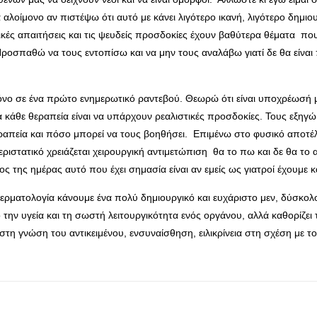
λοίμονο αν πιστέψω ότι αυτό με κάνει λιγότερο ικανή, λιγότερο δημιο
λικές απαιτήσεις και τις ψευδείς προσδοκίες έχουν βαθύτερα θέματα πο
Προσπαθώ να τους εντοπίσω και να μην τους αναλάβω γιατί δε θα είναι
ο σε ένα πρώτο ενημερωτικό ραντεβού. Θεωρώ ότι είναι υποχρέωσή μ
άθε θεραπεία είναι να υπάρχουν ρεαλιστικές προσδοκίες. Τους εξηγώ 
ραπεία και πόσο μπορεί να τους βοηθήσει. Επιμένω στο φυσικό αποτέλ
ριστατικό χρειάζεται χειρουργική αντιμετώπιση θα το πω και δε θα το 
ς της ημέρας αυτό που έχει σημασία είναι αν εμείς ως γιατροί έχουμε 
ερματολογία κάνουμε ένα πολύ δημιουργικό και ευχάριστο μεν, δύσκολο
την υγεία και τη σωστή λειτουργικότητα ενός οργάνου, αλλά καθορίζει τ
ιστη γνώση του αντικειμένου, ενσυναίσθηση, ειλικρίνεια στη σχέση με 