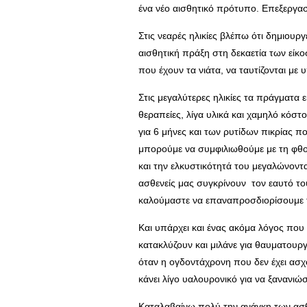
ένα νέο αισθητικό πρότυπο. Επεξεργασμ
Στις νεαρές ηλικίες βλέπω ότι δημιουργ
αισθητική πράξη στη δεκαετία των είκοσ
που έχουν τα νιάτα, να ταυτίζονται με 
Στις μεγαλύτερες ηλικίες τα πράγματα 
θεραπείες, λίγα υλικά και χαμηλό κόστ
για 6 μήνες και των ρυτίδων πικρίας 
μπορούμε να συμφιλιωθούμε με τη φθορ
και την ελκυστικότητά του μεγαλώνοντα
ασθενείς μας συγκρίνουν τον εαυτό το
καλούμαστε να επαναπροσδιορίσουμε το
Και υπάρχει και ένας ακόμα λόγος που 
κατακλύζουν και μιλάνε για θαυματουρ
όταν η ογδοντάχρονη που δεν έχει ασχολ
κάνει λίγο υαλουρονικό για να ξανανιώ
Καταλαβαίνω πολύ την ανάγκη των ασθεν