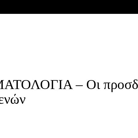
ΤΟΛΟΓΙΑ – Oι προσδοκ
θενών