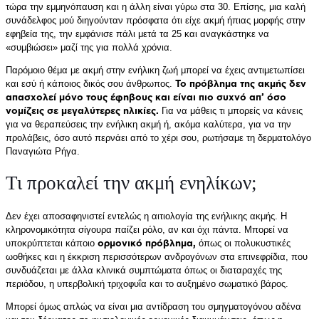
τώρα την εμμηνόπαυση και η άλλη είναι γύρω στα 30. Επίσης, μια καλή
συνάδελφος μού διηγούνταν πρόσφατα ότι είχε ακμή ήπιας μορφής στην
εφηβεία της, την εμφάνισε πάλι μετά τα 25 και αναγκάστηκε να
«συμβιώσει» μαζί της για πολλά χρόνια.
Παρόμοιο θέμα με ακμή στην ενήλικη ζωή μπορεί να έχεις αντιμετωπίσει
και εσύ ή κάποιος δικός σου άνθρωπος.
Το πρόβλημα της ακμής δεν
απασχολεί μόνο τους έφηβους και είναι πιο συχνό απ’ όσο
νομίζεις σε μεγαλύτερες ηλικίες.
Για να μάθεις τι μπορείς να κάνεις
για να θεραπεύσεις την ενήλικη ακμή ή, ακόμα καλύτερα, για να την
προλάβεις, όσο αυτό περνάει από το χέρι σου, ρωτήσαμε τη δερματολόγο
Παναγιώτα Ρήγα.
Τι προκαλεί την ακμή ενηλίκων;
Δεν έχει αποσαφηνιστεί εντελώς η αιτιολογία της ενήλικης ακμής. Η
κληρονομικότητα σίγουρα παίζει ρόλο, αν και όχι πάντα. Μπορεί να
υποκρύπτεται κάποιο
ορμονικό πρόβλημα,
όπως οι πολυκυστικές
ωοθήκες και η έκκριση περισσότερων ανδρογόνων στα επινεφρίδια, που
συνδυάζεται με άλλα κλινικά συμπτώματα όπως οι διαταραχές της
περιόδου, η υπερβολική τριχοφυΐα και το αυξημένο σωματικό βάρος.
Μπορεί όμως απλώς να είναι μια αντίδραση του σμηγματογόνου αδένα