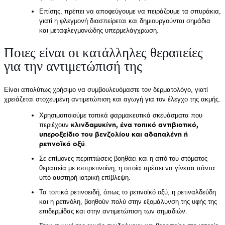
Επίσης, πρέπει να αποφεύγουμε να πειράζουμε τα σπυράκια,
γιατί η φλεγμονή διασπείρεται και δημιουργούνται σημάδια
και μεταφλεγμονώδης υπερμελάγχρωση.
Ποιες είναι οι κατάλληλες θεραπείες
για την αντιμετώπισή της
Είναι απολύτως χρήσιμο να συμβουλευόμαστε τον δερματολόγο, γιατί
χρειάζεται στοχευμένη αντιμετώπιση και αγωγή για τον έλεγχο της ακμής.
Χρησιμοποιούμε τοπικά φαρμακευτικά σκευάσματα που
περιέχουν
κλινδαμυκίνη, ένα τοπικό αντιβιοτικό,
υπεροξείδιο του βενζολίου και αδαπαλένη ή
ρετινοϊκό οξύ
.
Σε επίμονες περιπτώσεις βοηθάει και η από του στόματος
θεραπεία με ισοτρετινοΐνη, η οποία πρέπει να γίνεται πάντα
υπό αυστηρή ιατρική επίβλεψη.
Τα τοπικά ρετινοειδή, όπως το ρετινοϊκό οξύ, η ρετιναλδεΰδη
και η ρετινόλη, βοηθούν πολύ στην εξομάλυνση της υφής της
επιδερμίδας και στην αντιμετώπιση των σημαδιών.