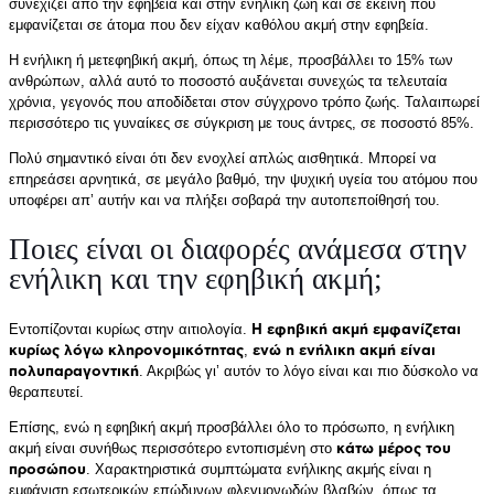
συνεχίζει από την εφηβεία και στην ενήλικη ζωή και σε εκείνη που
εμφανίζεται σε άτομα που δεν είχαν καθόλου ακμή στην εφηβεία.
Η ενήλικη ή μετεφηβική ακμή, όπως τη λέμε, προσβάλλει το 15% των
ανθρώπων, αλλά αυτό το ποσοστό αυξάνεται συνεχώς τα τελευταία
χρόνια, γεγονός που αποδίδεται στον σύγχρονο τρόπο ζωής. Ταλαιπωρεί
περισσότερο τις γυναίκες σε σύγκριση με τους άντρες, σε ποσοστό 85%.
Πολύ σημαντικό είναι ότι δεν ενοχλεί απλώς αισθητικά. Μπορεί να
επηρεάσει αρνητικά, σε μεγάλο βαθμό, την ψυχική υγεία του ατόμου που
υποφέρει απ’ αυτήν και να πλήξει σοβαρά την αυτοπεποίθησή του.
Ποιες είναι οι διαφορές ανάμεσα στην
ενήλικη και την εφηβική ακμή;
Εντοπίζονται κυρίως στην αιτιολογία.
Η εφηβική ακμή εμφανίζεται
κυρίως λόγω κληρονομικότητας
,
ενώ η ενήλικη ακμή είναι
πολυπαραγοντική
. Ακριβώς γι’ αυτόν το λόγο είναι και πιο δύσκολο να
θεραπευτεί.
Επίσης, ενώ η εφηβική ακμή προσβάλλει όλο το πρόσωπο, η ενήλικη
ακμή είναι συνήθως περισσότερο εντοπισμένη στο
κάτω μέρος του
προσώπου
. Χαρακτηριστικά συμπτώματα ενήλικης ακμής είναι η
εμφάνιση εσωτερικών επώδυνων φλεγμονωδών βλαβών, όπως τα