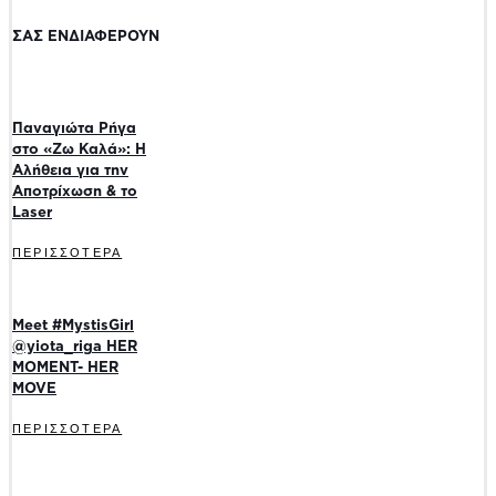
ΣΑΣ ΕΝΔΙΑΦΕΡΟΥΝ
Παναγιώτα Ρήγα
στο «Ζω Καλά»: Η
Αλήθεια για την
Αποτρίχωση & το
Laser
ΠΕΡΙΣΣΟΤΕΡΑ
Meet #MystisGirl
@yiota_riga HER
MOMENT- HER
MOVE
ΠΕΡΙΣΣΟΤΕΡΑ