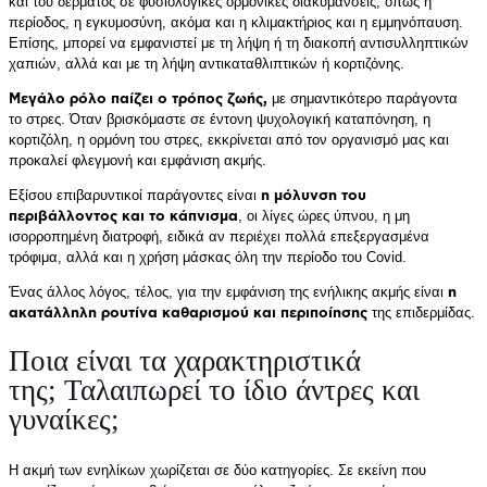
και του δέρματος σε φυσιολογικές ορμονικές διακυμάνσεις, όπως η
περίοδος, η εγκυμοσύνη, ακόμα και η κλιμακτήριος και η εμμηνόπαυση.
Επίσης, μπορεί να εμφανιστεί με τη λήψη ή τη διακοπή αντισυλληπτικών
χαπιών, αλλά και με τη λήψη αντικαταθλιπτικών ή κορτιζόνης.
Μεγάλο ρόλο παίζει ο τρόπος ζωής,
με σημαντικότερο παράγοντα
το στρες. Όταν βρισκόμαστε σε έντονη ψυχολογική καταπόνηση, η
κορτιζόλη, η ορμόνη του στρες, εκκρίνεται από τον οργανισμό μας και
προκαλεί φλεγμονή και εμφάνιση ακμής.
Εξίσου επιβαρυντικοί παράγοντες είναι
η μόλυνση του
περιβάλλοντος και το κάπνισμα
, οι λίγες ώρες ύπνου, η μη
ισορροπημένη διατροφή, ειδικά αν περιέχει πολλά επεξεργασμένα
τρόφιμα, αλλά και η χρήση μάσκας όλη την περίοδο του Covid.
Ένας άλλος λόγος, τέλος, για την εμφάνιση της ενήλικης ακμής είναι
η
ακατάλληλη ρουτίνα καθαρισμού και περιποίησης
της επιδερμίδας.
Ποια είναι τα χαρακτηριστικά
της; Ταλαιπωρεί το ίδιο άντρες και
γυναίκες;
Η ακμή των ενηλίκων χωρίζεται σε δύο κατηγορίες. Σε εκείνη που