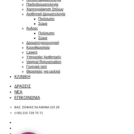
Παιδοδερματολογία
Χαρτογράφηση Σπίλων
Αισθητική Δερματολογία
Πρόσωπο
Σώμα
Άνδρες
Πρόσωπο
Σώμα
Δερματοχειρουργική
Κρυοθεραπεία
Lasers
Υπηρεσίες Αισθητικής
Vaginal Rejuvenation
Γενετικά τεστ
Θεραπείες για μαλλιά
ΚΛΙΝΙΚΗ
ΔΡΑΣΕΙΣ
ΝΕΑ
ΕΠΙΚΟΙΝΩΝΙΑ
ΒΑΣ. ΣΟΦΙΑΣ 54 ΑΘΗΝΑ 115 28
(+30) 210 729 75 71