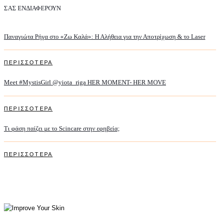
ΣΑΣ ΕΝΔΙΑΦΕΡΟΥΝ
Παναγιώτα Ρήγα στο «Ζω Καλά»: Η Αλήθεια για την Αποτρίχωση & το Laser
ΠΕΡΙΣΣΟΤΕΡΑ
Meet #MystisGirl @yiota_riga HER MOMENT- HER MOVE
ΠΕΡΙΣΣΟΤΕΡΑ
Τι φάση παίζει με το Scincare στην εφηβεία;
ΠΕΡΙΣΣΟΤΕΡΑ