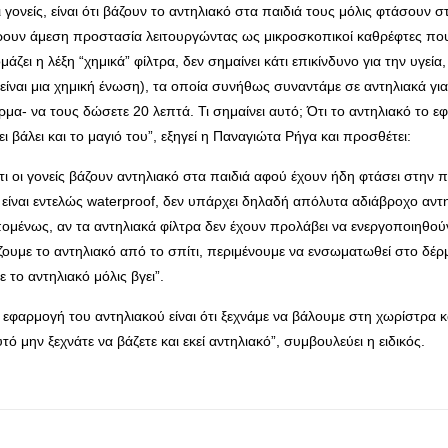
ονείς, είναι ότι βάζουν το αντηλιακό στα παιδιά τους μόλις φτάσουν στ
ρουν άμεση προστασία λειτουργώντας ως μικροσκοπικοί καθρέφτες που
μάζει η λέξη “χημικά” φίλτρα, δεν σημαίνει κάτι επικίνδυνο για την υγεί
 είναι μια χημική ένωση), τα οποία συνήθως συναντάμε σε αντηλιακά για 
α- να τους δώσετε 20 λεπτά. Τι σημαίνει αυτό; Ότι το αντηλιακό το ε
ει βάλει και το μαγιό του”, εξηγεί η Παναγιώτα Ρήγα και προσθέτει:
ι οι γονείς βάζουν αντηλιακό στα παιδιά αφού έχουν ήδη φτάσει στην π
είναι εντελώς waterproof, δεν υπάρχει δηλαδή απόλυτα αδιάβροχο αντη
μένως, αν τα αντηλιακά φίλτρα δεν έχουν προλάβει να ενεργοποιηθούν,
υμε το αντηλιακό από το σπίτι, περιμένουμε να ενσωματωθεί στο δέρμα,
το αντηλιακό μόλις βγει”.
φαρμογή του αντηλιακού είναι ότι ξεχνάμε να βάλουμε στη χωρίστρα κ
τό μην ξεχνάτε να βάζετε και εκεί αντηλιακό”, συμβουλεύει η ειδικός.