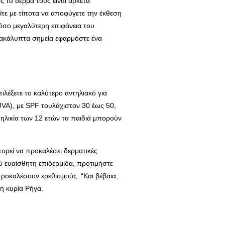
 το δέρμα τους είναι αρκετά
τε με τίποτα να αποφύγετε την έκθεση
όσο μεγαλύτερη επιφάνεια του
α ακάλυπτα σημεία εφαρμόστε ένα
πιλέξετε το καλύτερο αντηλιακό για
 UVA), με SPF τουλάχιστον 30 έως 50,
ην ηλικία των 12 ετών τα παιδιά μπορούν
ορεί να προκαλέσει δερματικές
λύ ευαίσθητη επιδερμίδα, προτιμήστε
 προκαλέσουν ερεθισμούς. “Και βέβαια,
η κυρία Ρήγα.