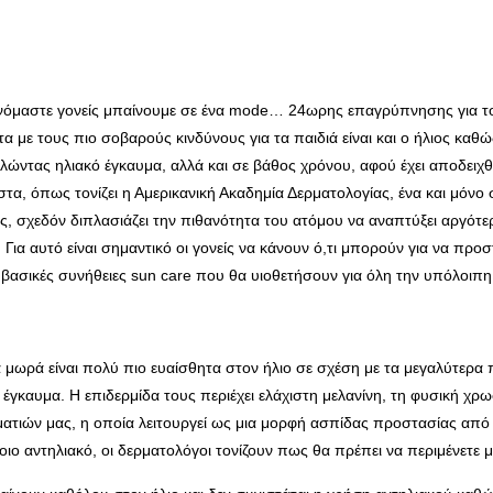
 γινόμαστε γονείς μπαίνουμε σε ένα mode… 24ωρης επαγρύπνησης για τ
 με τους πιο σοβαρούς κινδύνους για τα παιδιά είναι και ο ήλιος καθ
λώντας ηλιακό έγκαυμα, αλλά και σε βάθος χρόνου, αφού έχει αποδειχθ
τα, όπως τονίζει η Αμερικανική Ακαδημία Δερματολογίας, ένα και μόνο
ίας, σχεδόν διπλασιάζει την πιθανότητα του ατόμου να αναπτύξει αργότ
ια αυτό είναι σημαντικό οι γονείς να κάνουν ό,τι μπορούν για να προσ
 βασικές συνήθειες sun care που θα υιοθετήσουν για όλη την υπόλοιπη
μωρά είναι πολύ πιο ευαίσθητα στον ήλιο σε σχέση με τα μεγαλύτερα πα
έγκαυμα. Η επιδερμίδα τους περιέχει ελάχιστη μελανίνη, τη φυσική χρ
ματιών μας, η οποία λειτουργεί ως μια μορφή ασπίδας προστασίας από 
ιο αντηλιακό, οι δερματολόγοι τονίζουν πως θα πρέπει να περιμένετε μ