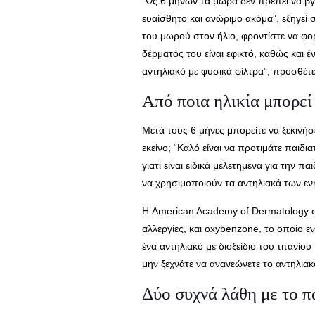
“Ως 6 μηνών τα μωρά δεν πρέπει να βγ
ευαίσθητο και ανώριμο ακόμα”, εξηγεί
του μωρού στον ήλιο, φροντίστε να φο
δέρματός του είναι εφικτό, καθώς και
αντηλιακό με φυσικά φίλτρα”, προσθέτει
Από ποια ηλικία μπορεί 
Μετά τους 6 μήνες μπορείτε να ξεκινήσε
εκείνο; “Καλό είναι να προτιμάτε παιδ
γιατί είναι ειδικά μελετημένα για την π
να χρησιμοποιούν τα αντηλιακά των εν
Η American Academy of Dermatology συ
αλλεργίες, και oxybenzone, το οποίο ε
ένα αντηλιακό με διοξείδιο του τιτανί
μην ξεχνάτε να ανανεώνετε το αντηλια
Δύο συχνά λάθη με το π