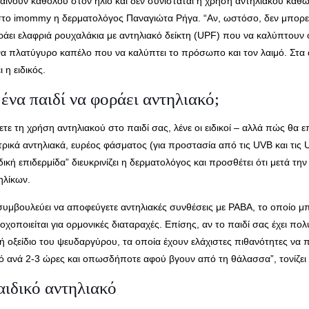
αίνουν καθόλου στον ήλιο και δεν συνιστάται η χρήση αντηλιακού καθώς
 στο imommy η δερματολόγος Παναγιώτα Ρήγα. “Αν, ωστόσο, δεν μπορεί
ράει ελαφριά ρουχαλάκια με αντηλιακό δείκτη (UPF) που να καλύπτουν 
 ένα πλατύγυρο καπέλο που να καλύπτει το πρόσωπο και τον λαιμό. Στ
 η ειδικός.
ένα παιδί να φοράει αντηλιακό;
τε τη χρήση αντηλιακού στο παιδί σας, λένε οι ειδικοί – αλλά πώς θα ε
ιατρικά αντηλιακά, ευρέος φάσματος (για προστασία από τις UVB και τις
αιδική επιδερμίδα” διευκρινίζει η δερματολόγος και προσθέτει ότι μετά τ
ηλίκων.
μβουλεύει να αποφεύγετε αντηλιακές συνθέσεις με PABA, το οποίο μπ
νοχοποιείται για ορμονικές διαταραχές. Επίσης, αν το παιδί σας έχει πο
ου ή οξείδιο του ψευδαργύρου, τα οποία έχουν ελάχιστες πιθανότητες να
κό ανά 2-3 ώρες και οπωσδήποτε αφού βγουν από τη θάλασσα”, τονίζει 
αιδικό αντηλιακό