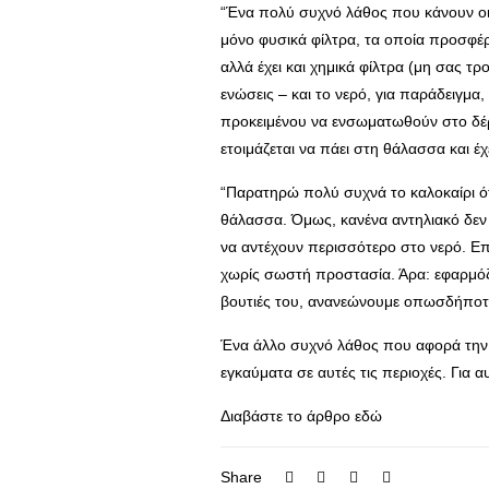
“Ένα πολύ συχνό λάθος που κάνουν οι γ
μόνο φυσικά φίλτρα, τα οποία προσφέ
αλλά έχει και χημικά φίλτρα (μη σας τρο
ενώσεις – και το νερό, για παράδειγμα,
προκειμένου να ενσωματωθούν στο δέρμ
ετοιμάζεται να πάει στη θάλασσα και έχ
“Παρατηρώ πολύ συχνά το καλοκαίρι ότ
θάλασσα. Όμως, κανένα αντηλιακό δεν 
να αντέχουν περισσότερο στο νερό. Επο
χωρίς σωστή προστασία. Άρα: εφαρμόζο
βουτιές του, ανανεώνουμε οπωσδήποτε 
Ένα άλλο συχνό λάθος που αφορά την ε
εγκαύματα σε αυτές τις περιοχές. Για αυ
Διαβάστε το άρθρο
εδώ
Share