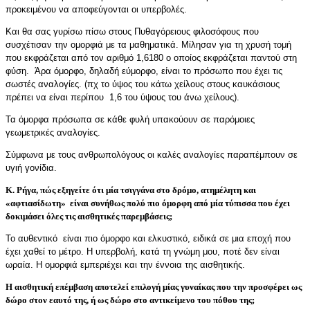
προκειμένου να αποφεύγονται οι υπερβολές.
Και θα σας γυρίσω πίσω στους Πυθαγόρειους φιλοσόφους που
συσχέτισαν την ομορφιά με τα μαθηματικά. Μίλησαν για τη χρυσή τομή
που εκφράζεται από τον αριθμό 1,6180 ο οποίος εκφράζεται παντού στη
φύση. Άρα όμορφο, δηλαδή εύμορφο, είναι το πρόσωπο που έχει τις
σωστές αναλογίες. (πχ το ύψος του κάτω χείλους στους καυκάσιους
πρέπει να είναι περίπου 1,6 του ύψους του άνω χείλους).
Τα όμορφα πρόσωπα σε κάθε φυλή υπακούουν σε παρόμοιες
γεωμετρικές αναλογίες.
Σύμφωνα με τους ανθρωπολόγους οι καλές αναλογίες παραπέμπουν σε
υγιή γονίδια.
Κ. Ρήγα, πώς εξηγείτε ότι μία τσιγγάνα στο δρόμο, ατημέλητη και
«αφτιασίδωτη» είναι συνήθως πολύ πιο όμορφη από μία τύπισσα που έχει
δοκιμάσει όλες τις αισθητικές παρεμβάσεις
;
Το αυθεντικό είναι πιο όμορφο και ελκυστικό, ειδικά σε μια εποχή που
έχει χαθεί το μέτρο. Η υπερβολή, κατά τη γνώμη μου, ποτέ δεν είναι
ωραία. Η ομορφιά εμπεριέχει και την έννοια της αισθητικής.
Η αισθητική επέμβαση αποτελεί επιλογή μίας γυναίκας που την προσφέρει ως
δώρο στον εαυτό της, ή ως δώρο στο αντικείμενο του πόθου της
;