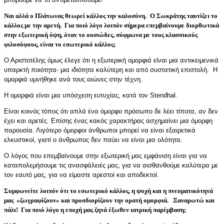
Ναι αλλά ο Πλάτωνας θεωρεί κάλλος την καλοσύνη.
Ο Σωκράτης ταυτίζει το
κάλλος με την αρετή. Για ποιό λόγο λοιπόν σήμερα επεμβαίνουμε διορθωτικά
στην εξωτερική όψη, όταν το ουσιώδες, σύφμωνα με τους κλασσικούς
φιλοσόφους, είναι το εσωτερικό κάλλος
;
Ο Αριστοτέλης όμως έλεγε ότι η εξωτερική ομορφιά είναι μια αντικειμενικά
υπαρκτή ποιότητα- μια ιδιότητα καλύτερη και από συστατική επιστολή. Η
ομορφιά υμνήθηκε ανά τους αιώνες στην τέχνη.
Η ομορφιά είναι μια υπόσχεση ευτυχίας, κατά τον Stendhal.
Είναι κοινός τόπος ότι απλά ένα όμορφο πρόσωπο δε λέει τίποτα, αν δεν
έχει και αρετές. Επίσης ένας κακός χαρακτήρας ασχημαίνει μια όμορφη
παρουσία. Λιγότερο όμορφοι άνθρωποι μπορεί να είναι εξαιρετικά
ελκυστικοί, γιατί ο άνθρωπος δεν παύει να είναι μια ολότητα.
Ο λόγος που επεμβαίνουμε στην εξωτερική μας εμφάνιση είναι για να
καταπολεμήσουμε τις ανασφάλειές μας, για να αισθανθούμε καλύτερα με
τον εαυτό μας, για να είμαστε αρεστοί και αποδεκτοί.
Συμφωνείτε λοιπόν ότι το εσωτερικό κάλλος, η ψυχή και η πνευματικότητά
μας
«ζωγραφίζουν» και προσδιορίζουν την ορατή ομορφιά.
Ξαναρωτώ και
πάλι! Για ποιό λόγο η εποχή μας ζητά έξωθεν ιατρική παρέμβαση
;