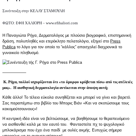
Συνέντευξη στην ΚΕΛΛΥ ΣΤΑΜΟΥΛΗ
ΦΩΤΟ: ΕΦΗ ΧΑΛΙΟΡΗ – www.efihaliori.com
Η Παναγιώτα Ρήγα, Δερματολόγος με πλούσιο βιογραφικό, επιστημονική
δράση, πολυπληθές και ετερόκλητο πελατολόγιο, εξηγεί στο
Press
Publica
το λόγο για τον οποίο το “κάλλος” απασχολεί διαχρονικά το
γυναικείο πληθυσμό.
——————
Κ. Ρήγα, πολλοί ισχυρίζονται ότι «το όμορφο κρύβεται πίσω από τις ατέλειές
μας».
Η αισθητική
δερματολογία
αντίκειται στην άποψη αυτή
;
Κάθε άλλο! Το τέλειο εύκολα συνηθίζεται και μπορεί να γίνει και βαρετό.
Σας παραπέμπω στο βιβλίο του Μπορις Βιάν «Και να σκοτώσουμε τους
κακομούτσουνους»!
Η κεντρική ιδέα είναι να βελτιώσουμε, να βοηθήσουμε το θεραπευόμενο
να αισθανθεί καλά με τον εαυτό του. Φανταστείτε πχ το ψυχολογικό
μπλοκάρισμα που έχει ένα παιδί με ουλές ακμής. Ευτυχώς σήμερα
μπορούμε να το αντιμετωπίσουμε!