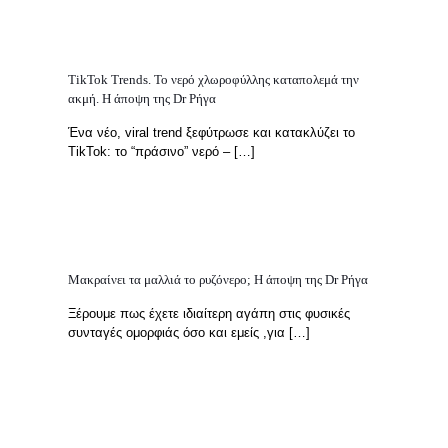
TikTok Trends. Το νερό χλωροφύλλης καταπολεμά την
ακμή. H άποψη της Dr Ρήγα
Ένα νέο, viral trend ξεφύτρωσε και κατακλύζει το
TikTok: το “πράσινο” νερό –
[…]
Μακραίνει τα μαλλιά το ρυζόνερο; H άποψη της Dr Ρήγα
Ξέρουμε πως έχετε ιδιαίτερη αγάπη στις φυσικές
συνταγές ομορφιάς όσο και εμείς ,για
[…]