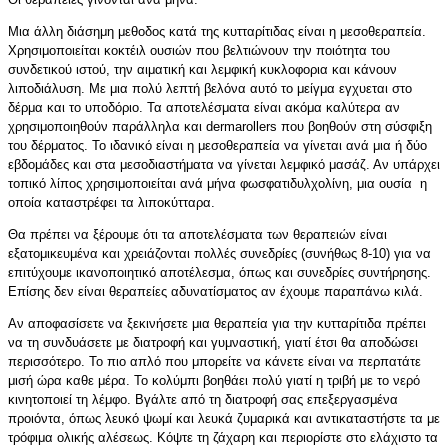
Μια άλλη διάσημη μεθοδος κατά της κυτταρίτιδας είναι η μεσοθεραπεία.
Χρησιμοποιείται κοκτέιλ ουσιών που βελτιώνουν την ποιότητα του
συνδετικού ιστού, την αιματική και λεμφική κυκλοφορια και κάνουν
λιποδιάλυση. Με μια πολύ λεπτή βελόνα αυτό το μείγμα εγχυεται στο
δέρμα και το υποδόριο. Τα αποτελέσματα είναι ακόμα καλύτερα αν
χρησιμοποιηθούν παράλληλα και dermarollers που βοηθούν στη σύσφιξη
του δέρματος. Το ιδανικό είναι η μεσοθεραπεία να γίνεται ανά μια ή δύο
εβδομάδες και στα μεσοδιαστήματα να γίνεται λεμφικό μασάζ. Αν υπάρχει
τοπικό λίπος χρησιμοποιείται ανά μήνα φωσφατιδυλχολίνη, μια ουσία η
οποία καταστρέφει τα λιποκύτταρα.
Θα πρέπει να ξέρουμε ότι τα αποτελέσματα των θεραπειών είναι
εξατομικευμένα και χρειάζονται πολλές συνεδρίες (συνήθως 8-10) για να
επιτύχουμε ικανοποιητικό αποτέλεσμα, όπως και συνεδρίες συντήρησης.
Επίσης δεν είναι θεραπείες αδυνατίσματος αν έχουμε παραπάνω κιλά.
Αν αποφασίσετε να ξεκινήσετε μια θεραπεία για την κυτταρίτιδα πρέπει
να τη συνδυάσετε με διατροφή και γυμναστική, γιατί έτσι θα αποδώσει
περισσότερο. Το πιο απλό που μπορείτε να κάνετε είναι να περπατάτε
μισή ώρα καθε μέρα. Το κολύμπι βοηθάει πολύ γιατί η τριβή με το νερό
κινητοποιεί τη λέμφο. Βγάλτε από τη διατροφή σας επεξεργασμένα
προιόντα, όπως λευκό ψωμί και λευκά ζυμαρικά και αντικαταστήστε τα με
τρόφιμα ολικής αλέσεως. Κόψτε τη ζάχαρη και περιορίστε στο ελάχιστο τα