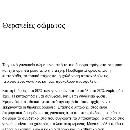
Θεραπείες σώματος
Το γυμνό γυναικείο σώμα είναι από τα πιο όμορφα πράγματα στη φύση
και έχει υμνηθεί μέσα από την τέχνη. Προβλήματα όμως όπως η
κυτταρίτιδα, το τοπικό πάχος και η χαλάρωση απασχολούν τις
περισσότερες γυναικες και μας προκαλούν ανασφάλεια.
Κυτταρίτιδα έχει το 80% των γυναικών και το υπόλοιπο 20% νομίζει ότι
έχει. Η κυτταρίτιδα είναι συνυφασμένη με τη γυναικεία φύση .
Εμφανίζεται σταδιακά μετά από την εφηβεία, όταν αρχίζουν να
εκκρίνονται οι θηλυκές ορμόνες. Επίσης ο λιπώδης ιστός είναι
διαφορετικά δομημένος στις γυναικες απο ότι στους άνδρες , με κύρια
διαφορά το συνδετικο ιστό που συγκρατεί τα λιποκύτταρα, ο οποίος στις
γυναίκες είναι πιο χαλαρός και λεπτοκαμωμένος. Μεγάλο ρόλο παίζει η
κληρονομικότητα, ενώ η κακή διατροφή και η καθιστική ζωή