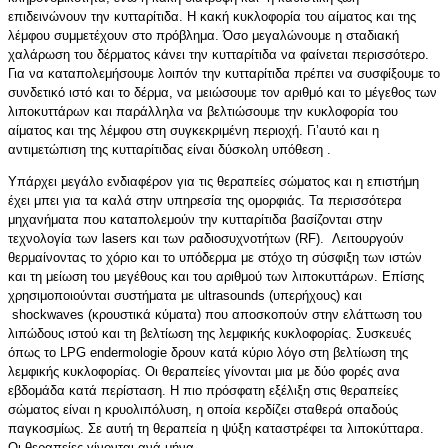
επιδεινώνουν την κυτταρίτιδα. Η κακή κυκλοφορία του αίματος και της
λέμφου συμμετέχουν στο πρόβλημα. Όσο μεγαλώνουμε η σταδιακή
χαλάρωση του δέρματος κάνει την κυτταρίτιδα να φαίνεται περισσότερο.
Για να καταπολεμήσουμε λοιπόν την κυτταρίτιδα πρέπει να συσφίξουμε το
συνδετικό ιστό και το δέρμα, να μειώσουμε τον αριθμό και το μέγεθος των
λιποκυττάρων και παράλληλα να βελτιώσουμε την κυκλοφορία του
αίματος και της λέμφου στη συγκεκριμένη περιοχή. Γι’αυτό και η
αντιμετώπιση της κυτταρίτιδας είναι δύσκολη υπόθεση .
Υπάρχει μεγάλο ενδιαφέρον για τις θεραπείες σώματος και η επιστήμη
έχει μπει για τα καλά στην υπηρεσία της ομορφιάς. Τα περισσότερα
μηχανήματα που καταπολεμούν την κυτταρίτιδα βασίζονται στην
τεχνολογία των lasers και των ραδιοσυχνοτήτων (RF). Λειτουργούν
θερμαίνοντας το χόριο και το υπόδερμα με στόχο τη σύσφιξη των ιστών
και τη μείωση του μεγέθους και του αριθμού των λιποκυττάρων. Επίσης
χρησιμοποιούνται συστήματα με ultrasounds (υπερήχους) και
shockwaves (κρουστικά κύματα) που αποσκοπούν στην ελάττωση του
λιπώδους ιστού και τη βελτίωση της λεμφικής κυκλοφορίας. Συσκευές
όπως το LPG endermologie δρουν κατά κύριο λόγο στη βελτίωση της
λεμφικής κυκλοφορίας. Οι θεραπείες γίνονται μια με δύο φορές ανα
εβδομάδα κατά περίσταση. Η πιο πρόσφατη εξέλιξη στις θεραπείες
σώματος είναι η κρυολιπόλυση, η οποία κερδίζει σταθερά οπαδούς
παγκοσμίως. Σε αυτή τη θεραπεία η ψύξη καταστρέφει τα λιποκύτταρα.
Οι θεραπείες γίνονται ανά μήνα.