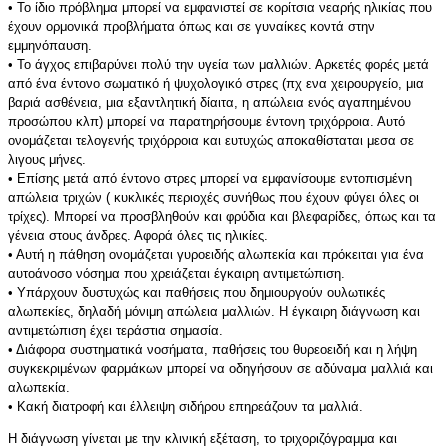
• Το ίδιο πρόβλημα μπορεί να εμφανιστεί σε κορίτσια νεαρής ηλικίας που
έχουν ορμονικά προβλήματα όπως και σε γυναίκες κοντά στην
εμμηνόπαυση.
• Το άγχος επιβαρύνει πολύ την υγεία των μαλλιών. Αρκετές φορές μετά
από ένα έντονο σωματικό ή ψυχολογικό στρες (πχ ενα χειρουργείο, μια
βαριά ασθένεια, μια εξαντλητική δίαιτα, η απώλεια ενός αγαπημένου
προσώπου κλπ) μπορεί να παρατηρήσουμε έντονη τριχόρροια. Αυτό
ονομάζεται τελογενής τριχόρροια και ευτυχώς αποκαθίσταται μεσα σε
λιγους μήνες.
• Επίσης μετά από έντονο στρες μπορεί να εμφανίσουμε εντοπισμένη
απώλεια τριχών ( κυκλικές περιοχές συνήθως που έχουν φύγει όλες οι
τρίχες). Μπορεί να προσβληθούν και φρύδια και βλεφαρίδες, όπως και τα
γένεια στους άνδρες. Αφορά όλες τις ηλικίες.
• Αυτή η πάθηση ονομάζεται γυροειδής αλωπεκία και πρόκειται για ένα
αυτοάνοσο νόσημα που χρειάζεται έγκαιρη αντιμετώπιση.
• Υπάρχουν δυστυχώς και παθήσεις που δημιουργούν ουλωτικές
αλωπεκίες, δηλαδή μόνιμη απώλεια μαλλιών. Η έγκαιρη διάγνωση και
αντιμετώπιση έχει τεράστια σημασία.
• Διάφορα συστηματικά νοσήματα, παθήσεις του θυρεοειδή και η λήψη
συγκεκριμένων φαρμάκων μπορεί να οδηγήσουν σε αδύναμα μαλλιά και
αλωπεκία.
• Κακή διατροφή και έλλειψη σιδήρου επηρεάζουν τα μαλλιά.
Η διάγνωση γίνεται με την κλινική εξέταση, το τριχοριζόγραμμα και