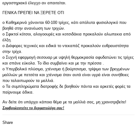
εργαστηριακό έλεγχο αν απαιτείται.
ΓΕΝΙΚΑ ΠΡΕΠΕΙ ΝΑ ΞΕΡΕΤΕ ΟΤΙ
o Καθημερινά χάνονται 60-100 τρίχες, κάτι απόλυτα φυσιολογικό που
βοηθά στην ανανέωση των τριχών.
o Σφικτοί κότσοι, αλογοουρές και κοτσιδάκια προκαλούν αλωπεκια από
έλξη.
o Διάφορες τεχνικές και ειδικά το ντεκαπάζ προκαλούν ευθραυστότητα
στην τρίχα.
o Συχνή εφαρμογή σεσουαρ με υψηλή θερμοκρασία αφυδατώνει τις τρίχες
και σπάνε εύκολα. Το ίδιο συμβαίνει και με την πρέσσα .
o Υπερβολικό πλύσιμο, χτένισμα ή βούρτσισμα, τρίψιμο των βρεγμένων
μαλλιών με πετσέτα και χτένισμα όταν αυτά είναι υγρά είναι συνήθειες
που ταλαιπωρούν τα μαλλιά.
o Τα συμπληρώματα διατροφής δε βοηθούν πάντα και αρκετές φορές τα
παίρνουμε άδικα.
Αν δείτε ότι υπάρχει κάποιο θέμα με τα μαλλιά σας, μη χρονοτριβείτε!
Συμβουλευτείτε το δερματολόγο σας!
Share