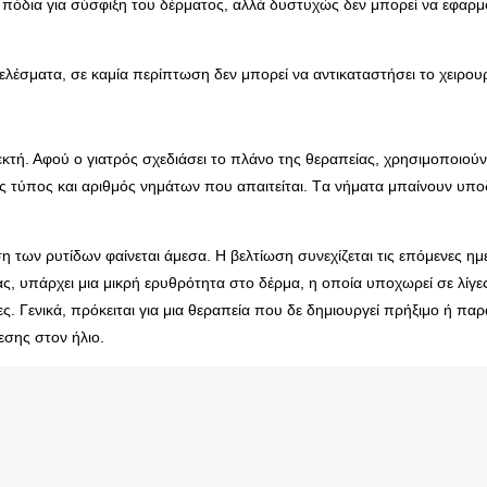
 τα πόδια για σύσφιξη του δέρματος, αλλά δυστυχώς δεν μπορεί να εφ
έσματα, σε καμία περίπτωση δεν μπορεί να αντικαταστήσει το χειρουργικ
 ανεκτή. Αφού ο γιατρός σχεδιάσει το πλάνο της θεραπείας, χρησιμοποιού
ος τύπος και αριθμός νημάτων που απαιτείται. Tα νήματα μπαίνουν υποδ
ων ρυτίδων φαίνεται άμεσα. Η βελτίωση συνεχίζεται τις επόμενες ημέρ
ς, υπάρχει μια μικρή ερυθρότητα στο δέρμα, η οποία υποχωρεί σε λίγε
ς. Γενικά, πρόκειται για μια θεραπεία που δε δημιουργεί πρήξιμο ή π
σης στον ήλιο.