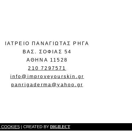
ΙΑΤΡΕΙΟ ΠΑΝΑΓΙΩΤΑΣ ΡΗΓΑ
ΒΑΣ. ΣΟΦΙΑΣ 54
ΑΘΗΝΑ 11528
210 7297571
info@improveyourskin.gr
panrigaderma@yahoo.gr
Η COOKIES
| CREATED BY
DIGILECT