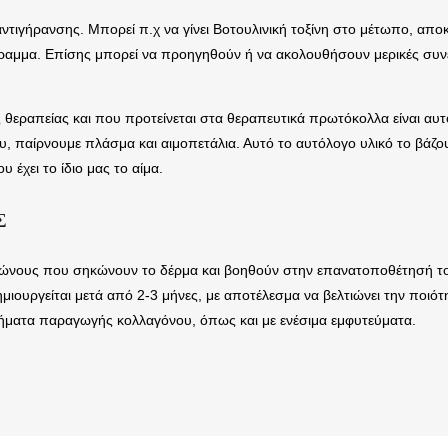
ες αντιγήρανσης. Μπορεί π.χ να γίνει Βοτουλινική τοξίνη στο μέτωπο, α
μα. Επίσης μπορεί να προηγηθούν ή να ακολουθήσουν μερικές συνεδρίε
θεραπείας και που προτείνεται στα θεραπευτικά πρωτόκολλα είναι αυτ
υ, παίρνουμε πλάσμα και αιμοπετάλια. Αυτό το αυτόλογο υλικό το βάζ
 έχει το ίδιο μας το αίμα.
Σ
 κώνους που σηκώνουν το δέρμα και βοηθούν στην επανατοποθέτησή του
ιουργείται μετά από 2-3 μήνες, με αποτέλεσμα να βελτιώνει την ποιό
ήματα παραγωγής κολλαγόνου, όπως και με ενέσιμα εμφυτεύματα.