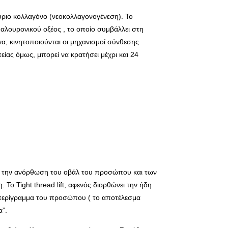
ούριο κολλαγόνο (νεοκολλαγονογένεση). Το
υαλουρονικού οξέος , το οποίο συμβάλλει στη
, κινητοποιούνται οι μηχανισμοί σύνθεσης
ίας όμως, μπορεί να κρατήσει μέχρι και 24
για την ανόρθωση του οβάλ του προσώπου και των
Το Tight thread lift, αφενός διορθώνει την ήδη
ο περίγραμμα του προσώπου ( το αποτέλεσμα
α”.