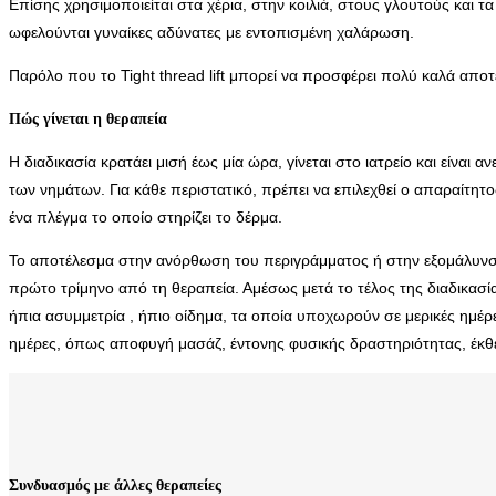
Επίσης χρησιμοποιείται στα χέρια, στην κοιλιά, στους γλουτούς και
ωφελούνται γυναίκες αδύνατες με εντοπισμένη χαλάρωση.
Παρόλο που το Tight thread lift μπορεί να προσφέρει πολύ καλά αποτελ
Πώς γίνεται η θεραπεία
Η διαδικασία κρατάει μισή έως μία ώρα, γίνεται στο ιατρείο και είναι
των νημάτων. Για κάθε περιστατικό, πρέπει να επιλεχθεί ο απαραίτητ
ένα πλέγμα το οποίο στηρίζει το δέρμα.
Το αποτέλεσμα στην ανόρθωση του περιγράμματος ή στην εξομάλυνση τ
πρώτο τρίμηνο από τη θεραπεία. Αμέσως μετά το τέλος της διαδικασία
ήπια ασυμμετρία , ήπιο οίδημα, τα οποία υποχωρούν σε μερικές ημέρε
ημέρες, όπως αποφυγή μασάζ, έντονης φυσικής δραστηριότητας, έκθε
Συνδυασμός με άλλες θεραπείες