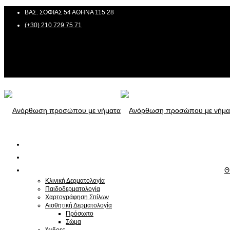
ΒΑΣ. ΣΟΦΙΑΣ 54 ΑΘΗΝΑ 115 28
(+30) 210 729 75 71
Θ
Κλινική Δερματολογία
Παιδοδερματολογία
Χαρτογράφηση Σπίλων
Αισθητική Δερματολογία
Πρόσωπο
Σώμα
Άνδρες