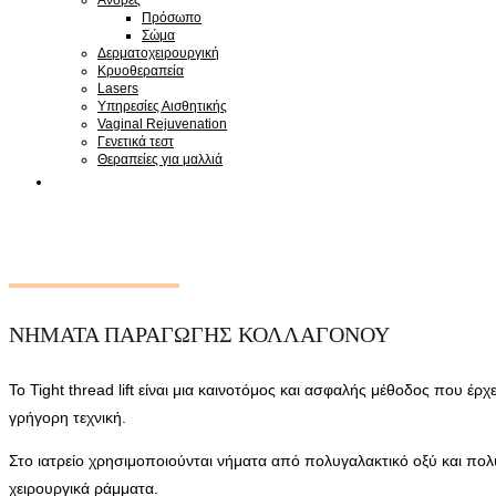
Πρόσωπο
Σώμα
Δερματοχειρουργική
Κρυοθεραπεία
Lasers
Υπηρεσίες Αισθητικής
Vaginal Rejuvenation
Γενετικά τεστ
Θεραπείες για μαλλιά
ΝΗΜΑΤΑ ΠΑΡΑΓΩΓΗΣ ΚΟΛΛΑΓΟΝΟΥ
Το Tight thread lift είναι μια καινοτόμος και ασφαλής μέθοδος που έ
γρήγορη τεχνική.
Στο ιατρείο χρησιμοποιούνται νήματα από πολυγαλακτικό οξύ και πο
χειρουργικά ράμματα.