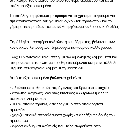
το πλάσμα του αίματος του ίδιου του θεραπευόμενου και είναι
απόλυτα εξατομικευμένο.
Το αυτόλογο εμφύτευμα μπορούμε να το χρησιμοποιήσουμε για
την αποκατάσταση του χαμένου όγκου του προσώπου και το
γέμισμα των ρυτίδων, όπως κάθε εμφύτευμα υαλουρονικού οξέος
.
Παράλληλα προσφέρει ανάπλαση του δέρματος, βελτίωση των
κυτταρικών λειτουργιών, δημιουργία καινούριου κολλαγόνου.
Πώς; Η διαδικασία είναι απλή: μέσω αιμοληψίας λαμβάνεται και
απομονώνεται το πλάσμα του θεραπευόμενου και με κατάλληλη
θερμική επεξεργασία λαμβάνει τη μορφή gel.
Αυτό το εξατομικευμένο βιολογικό gel είναι
• πλούσιο σε αυξητικούς παράγοντες και θρεπτικά στοιχεία
• απόλυτα ασφαλές, κανένας κίνδυνος αλλεργιών ή άλλων
τοπικών αντιδράσεων
• 100% φυσικό προϊόν, απαλλαγμένο από οποιαδήποτε
προσθήκη
• χαρίζει φυσικά αποτελέσματα χωρίς να αλλάζει τις δομές του
προσώπου
• αφορά ακόμη και ασθενείς που ταλαιπωρούνται από