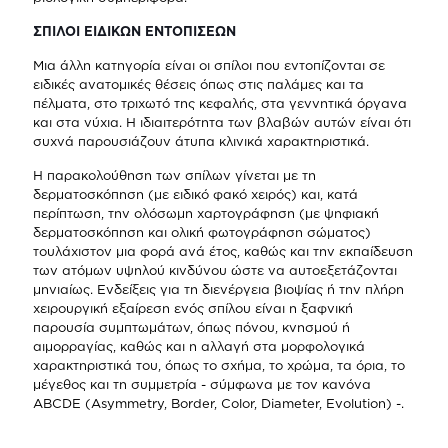
ΣΠΙΛΟΙ ΕΙΔΙΚΩΝ ΕΝΤΟΠΙΣΕΩΝ
Μια άλλη κατηγορία είναι οι σπίλοι που εντοπίζονται σε
ειδικές ανατομικές θέσεις όπως στις παλάμες και τα
πέλματα, στο τριχωτό της κεφαλής, στα γεννητικά όργανα
και στα νύχια. Η ιδιαιτερότητα των βλαβών αυτών είναι ότι
συχνά παρουσιάζουν άτυπα κλινικά χαρακτηριστικά.
Η παρακολούθηση των σπίλων γίνεται με τη
δερματοσκόπηση (με ειδικό φακό χειρός) και, κατά
περίπτωση, την ολόσωμη χαρτογράφηση (με ψηφιακή
δερματοσκόπηση και ολική φωτογράφηση σώματος)
τουλάχιστον μια φορά ανά έτος, καθώς και την εκπαίδευση
των ατόμων υψηλού κινδύνου ώστε να αυτοεξετάζονται
μηνιαίως. Ενδείξεις για τη διενέργεια βιοψίας ή την πλήρη
χειρουργική εξαίρεση ενός σπίλου είναι η ξαφνική
παρουσία συμπτωμάτων, όπως πόνου, κνησμού ή
αιμορραγίας, καθώς και η αλλαγή στα μορφολογικά
χαρακτηριστικά του, όπως το σχήμα, το χρώμα, τα όρια, το
μέγεθος και τη συμμετρία - σύμφωνα με τον κανόνα
ABCDE (Asymmetry, Border, Color, Diameter, Evolution) -.