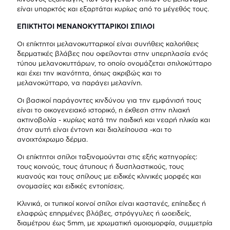
είναι υπαρκτός και εξαρτάται κυρίως από το μέγεθός τους.
ΕΠΙΚΤΗΤΟΙ ΜΕΝΑΝΟΚΥΤΤΑΡΙΚΟΙ ΣΠΙΛΟΙ
Οι επίκτητοι μελανοκυτταρικοί είναι συνήθεις καλοήθεις
δερματικές βλάβες που οφείλονται στην υπερπλασία ενός
τύπου μελανοκυττάρων, το οποίο ονομάζεται σπιλοκύτταρο
και έχει την ικανότητα, όπως ακριβώς και το
μελανοκύτταρο, να παράγει μελανίνη.
Οι βασικοί παράγοντες κινδύνου για την εμφάνισή τους
είναι το οικογενειακό ιστορικό, η έκθεση στην ηλιακή
ακτινοβολία - κυρίως κατά την παιδική και νεαρή ηλικία και
όταν αυτή είναι έντονη και διαλείπουσα -και το
ανοιχτόχρωμο δέρμα.
Οι επίκτητοι σπίλοι ταξινομούνται στις εξής κατηγορίες:
τους κοινούς, τους άτυπους ή δυσπλαστικούς, τους
κυανούς και τους σπίλους με ειδικές κλινικές μορφές και
ονομασίες και ειδικές εντοπίσεις.
Κλινικά, οι τυπικοί κοινοί σπίλοι είναι καστανές, επίπεδες ή
ελαφρώς επηρμένες βλάβες, στρόγγυλες ή ωοειδείς,
διαμέτρου έως 5mm, με χρωματική ομοιομορφία, συμμετρία