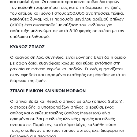
και ομαλά όρια. Οι περισσότεροι κοινοί σπίλοι διατηρούν
τον καλοήθη χαρακτήρα τους κατά τη διάρκεια της ζωής
του ατόμου και μόνο 1 στους 200.000 αναπτύσσει, τελικά,
κακόηθες δυναμικό. Η παρουσία μεγάλου αριθμού σπίλων
(>100) έχει συσχετισθεί με αύξηση του κινδύνου για
ανάπτυξη μελανώματος κατά 8-10 φορές σε σχέση με τον
υπόλοιπο πληθυσμό.
ΚΥΑΝΟΣ ΣΠΙΛΟΣ
Ο κυανός σπίλος, συνήθως, είναι μονήρης βλατίδα ή οζίδιο
με σαφή όρια, κυανόφαιο χρώμα και κύρια εντόπιση στη
ραχιαία επιφάνεια χεριών και ποδιών. Συχνά, εμφανίζεται
στην εφηβεία και παραμένει σταθερός σε μέγεθος κατά τη
διάρκεια της ζωής.
ΣΠΙΛΟΙ ΕΙΔΙΚΩΝ ΚΛΙΝΙΚΩΝ ΜΟΡΦΩΝ
Οι σπίλοι Spitz και Reed, ο σπίλος με άλω (σπίλος Sutton),
ο στοχοειδής, ο υποτροπιάζων σπίλος, ο ερεθισμένος
σπίλος και ο εκζεματοειδής (σπίλος Meyerson) είναι
ορισμένοι σπίλοι με ειδικές κλινικές μορφές και ειδικές
ονομασίες. Παρά την, κατά κύριο λόγο, καλοήθη φύση
τους, ο καθένας από τους τύπους αυτούς έχει διαφορετική
βιολογική συμπεριφορά.